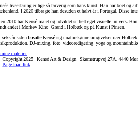
nsés livserfaring er lige så farverig som hans kunst. Han har boet og ar
ækenland. I 2020 tilbragte han desuden et halvt år i Portugal. Disse inte
en 2010 har Kensé malet og udviklet sit helt eget visuelle univers. Han i
andt andet i Mørkøv Kino, Grand i Holbæk og på Kunst i Pinsen.
r seks år siden bosatte Kensé sig i naturskønne omgivelser nær Holbæk.
sikproduktion, DJ-mixing, foto, videoredigering, yoga og mountainbike –
 mine malerier
Copyright 2025 | Kensé Art & Design | Skamstrupvej 27A, 4440 Mø
Facebook
Instagram
Page load link
Go
to
Top