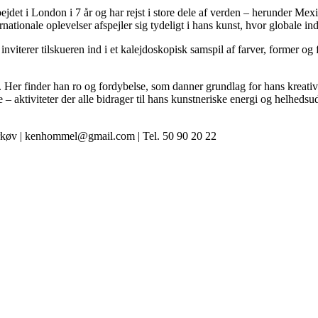
bejdet i London i 7 år og har rejst i store dele af verden – herunder Me
rnationale oplevelser afspejler sig tydeligt i hans kunst, hvor globale 
nviterer tilskueren ind i et kalejdoskopisk samspil af farver, former og f
 Her finder han ro og fordybelse, som danner grundlag for hans kreati
 aktiviteter der alle bidrager til hans kunstneriske energi og helhedsu
rkøv | kenhommel@gmail.com | Tel. 50 90 20 22