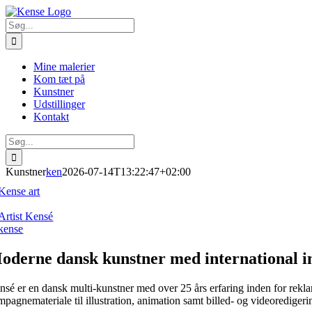
Skip
to
Søg
content
efter:
Mine malerier
Kom tæt på
Kunstner
Udstillinger
Kontakt
Søg
efter:
Kunstner
ken
2026-07-14T13:22:47+02:00
oderne dansk kunstner med international i
nsé er en dansk multi-kunstner med over 25 års erfaring inden for rekla
mpagnemateriale til illustration, animation samt billed- og videorediger