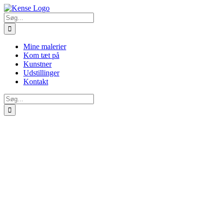
Skip
to
Søg
content
efter:
Mine malerier
Kom tæt på
Kunstner
Udstillinger
Kontakt
Søg
efter: