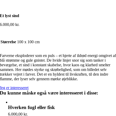
Et lyst sind
6.000,00
kr.
Størrelse
100 x 100 cm
Farverne eksploderer som en puls – et hjerte af ildrød energi omgivet a
blå strømme og gule gnister. De hvide linjer snor sig som tanker i
bevægelse, et sind i konstant skabelse, hvor kaos og klarhed smelter
sammen. Her mødes styrke og skrøbelighed, som om billedet selv
trækker vejret i farver. Det er en hyldest til livskraften, til den indre
flamme, der lyser selv gennem mørke øjeblikke.
Jeg er interesseret
Du kunne måske også være interesseret i disse:
Hverken fugl eller fisk
6.000,00
kr.