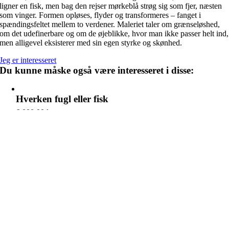
ligner en fisk, men bag den rejser mørkeblå strøg sig som fjer, næsten
som vinger. Formen opløses, flyder og transformeres – fanget i
spændingsfeltet mellem to verdener. Maleriet taler om grænseløshed,
om det udefinerbare og om de øjeblikke, hvor man ikke passer helt ind,
men alligevel eksisterer med sin egen styrke og skønhed.
Jeg er interesseret
Du kunne måske også være interesseret i disse:
Hverken fugl eller fisk
6.000,00
kr.
75 × 100 cm
Et lyst sind
6.000,00
kr.
100 x 100 cm
Gestalt