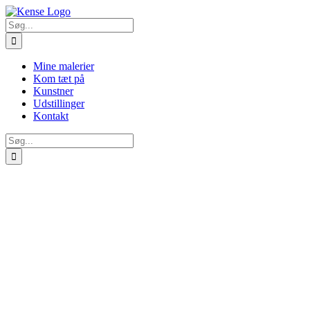
Skip
to
Søg
content
efter:
Mine malerier
Kom tæt på
Kunstner
Udstillinger
Kontakt
Søg
efter: