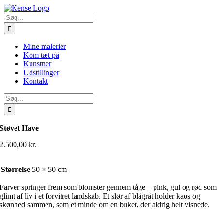
Skip
to
Søg
content
efter:
Mine malerier
Kom tæt på
Kunstner
Udstillinger
Kontakt
Søg
efter:
Støvet Have
2.500,00
kr.
Størrelse
50 × 50 cm
Farver springer frem som blomster gennem tåge – pink, gul og rød som
glimt af liv i et forvitret landskab. Et slør af blågråt holder kaos og
skønhed sammen, som et minde om en buket, der aldrig helt visnede.