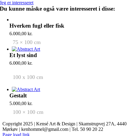
Jeg er interesseret
Du kunne måske også være interesseret i disse:
Hverken fugl eller fisk
6.000,00
kr.
75 × 100 cm
Et lyst sind
6.000,00
kr.
100 x 100 cm
Gestalt
5.000,00
kr.
100 × 100 cm
Copyright 2025 | Kensé Art & Design | Skamstrupvej 27A, 4440
Mørkøv | kenhommel@gmail.com | Tel. 50 90 20 22
Facebook
Instagram
Page load link