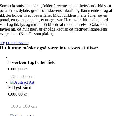
Som et kosmisk åndedrag folder farverne sig ud, hvirvlende blå som
oceanernes dybde, grønt som skovens urkraft, og flammende strøg af
ild, der holder livet i bevægelse. Midt i cirklens hjerte åbner sig en
portal, en rytme, en puls, et ur-gensvar. Her mødes himmel og jord,
vand og ild, lys og mørke. Et billede af moderen selv – Gaia, som
favner alt, og hvis nærvær er både kaotisk og fredfyldt, skabelsens
evige dans. (Kan fås som plakat)
Jeg er interesseret
Du kunne måske også være interesseret i disse:
Hverken fugl eller fisk
6.000,00
kr.
75 × 100 cm
Et lyst sind
6.000,00
kr.
100 x 100 cm