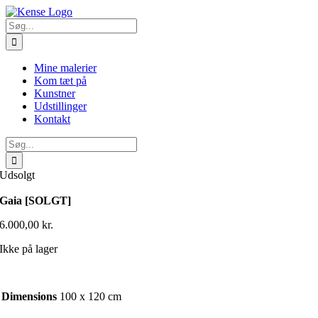
Skip
to
Søg
content
efter:
Mine malerier
Kom tæt på
Kunstner
Udstillinger
Kontakt
Søg
efter:
Udsolgt
Gaia [SOLGT]
6.000,00
kr.
Ikke på lager
Dimensions
100 x 120 cm