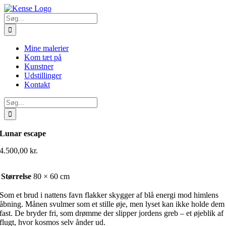
Skip
to
Søg
content
efter:
Mine malerier
Kom tæt på
Kunstner
Udstillinger
Kontakt
Søg
efter:
Lunar escape
4.500,00
kr.
Størrelse
80 × 60 cm
Som et brud i nattens favn flakker skygger af blå energi mod himlens
åbning. Månen svulmer som et stille øje, men lyset kan ikke holde dem
fast. De bryder fri, som drømme der slipper jordens greb – et øjeblik af
flugt, hvor kosmos selv ånder ud.