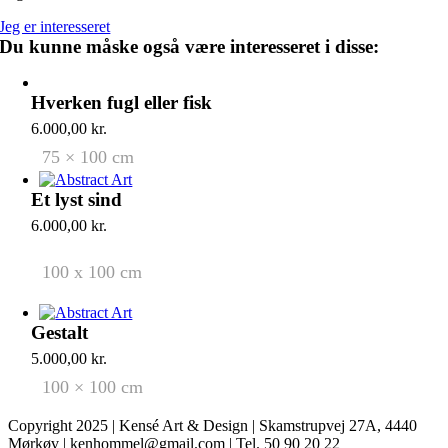
Jeg er interesseret
Du kunne måske også være interesseret i disse:
Hverken fugl eller fisk
6.000,00
kr.
75 × 100 cm
Et lyst sind
6.000,00
kr.
100 x 100 cm
Gestalt
5.000,00
kr.
100 × 100 cm
Copyright 2025 | Kensé Art & Design | Skamstrupvej 27A, 4440
Mørkøv | kenhommel@gmail.com | Tel. 50 90 20 22